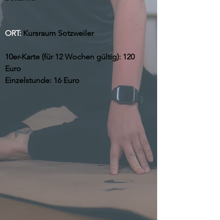
ORT:
Kursraum Sotzweiler
10er-Karte (für 12 Wochen gültig): 120
Euro
Einzelstunde: 16 Euro