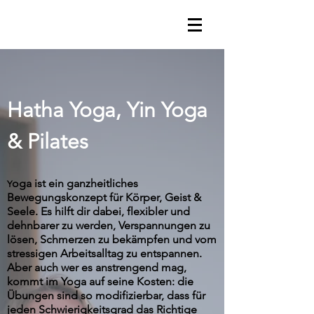
Hatha Yoga, Yin Yoga
& Pilates
oga ist ein ganzheitliches
Y
Bewegungskonzept für Körper, Geist &
Seele. Es hilft dir dabei, flexibler und
dehnbarer zu werden, Verspannungen zu
lösen, Schmerzen zu bekämpfen und vom
stressigen Arbeitsalltag zu entspannen.
Aber auch wer es anstrengend mag,
kommt im Yoga auf seine Kosten: die
Übungen sind so modifizierbar, dass für
jeden Schwierigkeitsgrad das Richtige