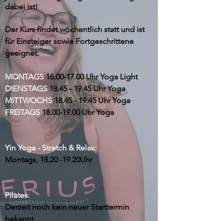
dabei ist!
Der Kurs findet wöchentlich statt und ist
für Einsteiger sowie Fortgeschrittene
geeignet.
MONTAGS
16.00-17.00
Uhr Yoga Light
DIENSTAGS
18.45 - 19.45
Uhr Yoga
MITTWOCHS
18.45 - 19.45
Uhr Yoga
FREITAGS
18.00-19.00
Uhr Yoga
Yin Yoga - Stretch & Relax:
Montags, 18.20 -19.20Uhr
Pilates:
Derzeit noch kein neuer Starttermin
bekannt.