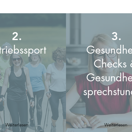
2.
3.
triebssport
Gesundhei
Checks 
Gesundhei
sprechstu
Weiterlesen
Weiterlesen