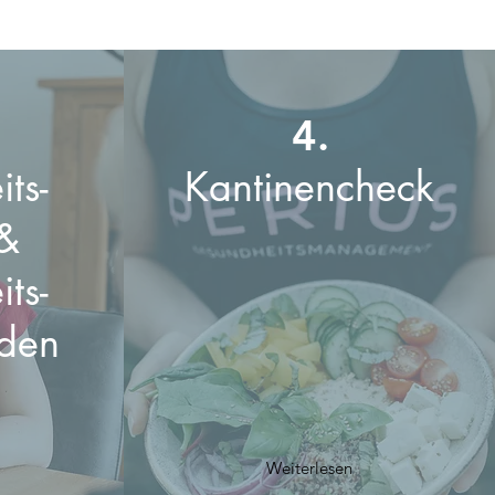
4.
ts-
Kantinencheck
&
ts-
nden
Weiterlesen