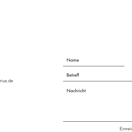
ius.de
Einrei