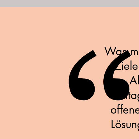
Was mic
Ziele
A
allt
offen
Lösun