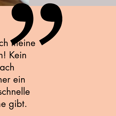
ich meine
n! Kein
fach
mer ein
schnelle
e gibt.