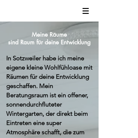
Meine Räume
sind Raum für deine Entwicklung
In Sotzweiler habe ich meine
eigene kleine Wohlfühloase mit
Räumen für deine Entwicklung
geschaffen. Mein
Beratungsraum ist ein offener,
sonnendurchfluteter
Wintergarten, der direkt beim
Eintreten eine super
Atmosphäre schafft, die zum