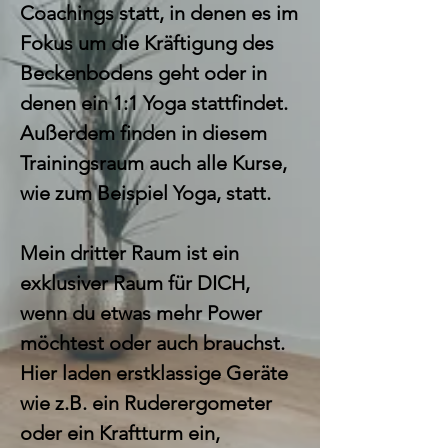
Coachings statt, in denen es im
Fokus um die Kräftigung des
Beckenbodens geht oder in
denen ein 1:1 Yoga stattfindet.
Außerdem finden in diesem
Trainingsraum auch alle Kurse,
wie zum Beispiel Yoga, statt.
Mein dritter Raum ist ein
exklusiver Raum für DICH,
wenn du etwas mehr Power
möchtest oder auch brauchst.
Hier laden erstklassige Geräte
wie z.B. ein Ruderergometer
oder ein Kraftturm ein,